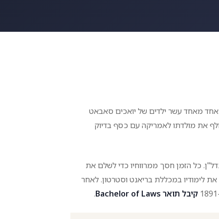
 בכפר זאבוז'י אוּ בלאטנה כאחד מאחד עשר ילדים של יואכים סאבאט
, בגיל חמישה עשר, עזב אדולף את מולדתו לאמריקה עם כסף בדיוק
ל"ן. כל הזמן חסך ממרווחיו כדי לשלם את
י משפחתו לארצות הברית ולממן את לימודיו. ב-1885 סיים את לימודיו במכללת בריאנט וסטרטון. לאחר
קיבל תואר Bachelor of Laws
.