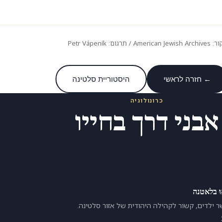
American Jew / תרגום: Petr Vápeník
← חזרה לראשי
היסטוריית סלטינה
כרונולוגיה
אבני דרך בחייו
וּ בלאטנה
ילדים, קשור לקהילה היהודית של אזור סלטינה.