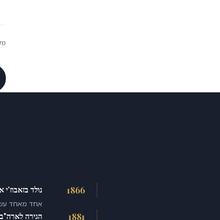
מקור: ish Archives
1866
נולד בזאבוז'י א
אחד מאחד עשר 
1881
הגירה לארה"ב