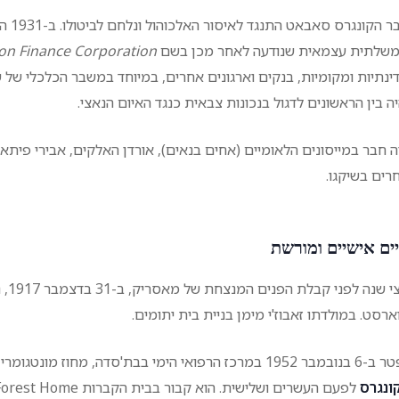
חבר ה
שלתית עצמאית שנודעה לאחר מכן בשם
on Finance Corporation
יה בין הראשונים לדגול בנכונות צבאית כנגד האיום הנאצי.
ה חבר במייסונים הלאומיים (אחים בנאים), אורדן האלקים, אבירי פיתאג
רים בשיקגו.
ים אישיים ומורשת
חצי
ארסט. במולדתו זאבוז'י מימן בניית בית יתומים.
1952 במרכז הרפואי הימי בבת'סדה, מחוז מונטגומרי, מרילנד –
ונגרס
לפעם העשרים ושלישית. הוא קבור בבית הקברות Forest Home בפורסט פארק, אילינוי.