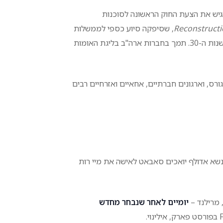
קונגרס סאבאט התנגד לאיסור האלכוהול ונלחם לביטולו. ב-1931 הגיש את הצעת החוק הראשונה לסוכנות
Reconstructi
, שסיפקה סיוע כספי לממשלות
מדינתיות ומקומיות, בנקים וארגונים אחרים, במיוחד במשבר הכלכלי של שנות ה-30. תמך בחברות ארה"ב בליגת האומות
ורס, וארגונים חברתיים, אחאיים ואזרחיים רבים
 שנה לפני קבלת הפנים המנצחת של מאסריק, ב-31 בדצמבר 1917, נשא אדולף יואכים סאבאט לאישה את מיי רות
יומיים לאחר שנבחר מחדש