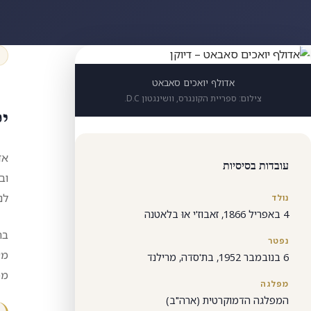
אדולף יואכים סאבאט
צילום: ספריית הקונגרס, וושינגטון D.C.
י
עובדות בסיסיות
לנ
נולד
4 באפריל 1866, זאבוז'י אוּ בלאטנה
בת
נפטר
6 בנובמבר 1952, בת'סדה, מרילנד
מכ
מפלגה
המפלגה הדמוקרטית (ארה"ב)