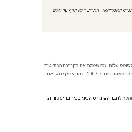
גרס האמריקאי, והתריע ללא הרף על איום
באט לשופט שלום, מה שפתח את הקריירה הפוליטית
המוצלחת שלו. שימש בתפקיד זה עד 1897, אז מונה לנשיא בית הדין לעניינים משטרתיים. ב-1907 נבחר אדולף סאבאט
והפך ל
חבר הקונגרס השני בכיר בהיסטוריה
.