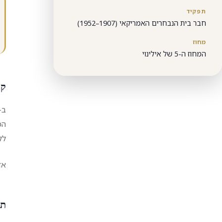
תפקיד
חבר בית הנבחרים האמריקאי (1907–1952)
מחוז
המחוז ה-5 של אילינוי
קר
לקו
אד
תמ