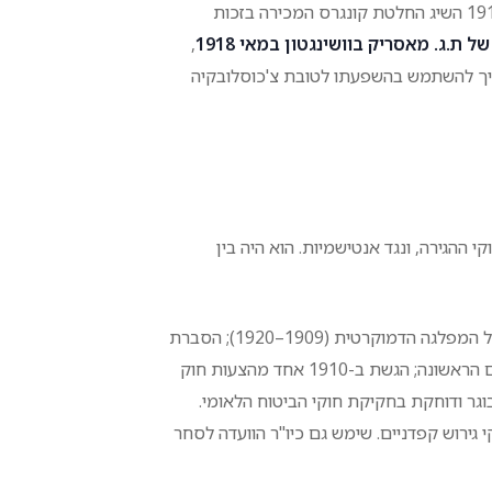
סאבאט מילא תפקיד משמעותי במאבק לעצמאות צ'כוסלובקיה. במאי 1917 השיג החלטת קונגרס המכירה בזכות
ת.ג. מאסריק בוושינגטון במאי 1918
,
שיך להשתמש בהשפעתו לטובת צ'כוסלובקיה
 ההגירה, ונגד אנטישמיות. הוא היה בין
הישגיו החקיקתיים החשובים ביותר כוללים: חברות בוועד הפועל המרכזי של המפלגה הדמוקרטית (1909–1920); הסברת
חוק המזון והתרופות הטהורים והכרה באומות קטנות לאחר מלחמת העולם הראשונה; הגשת ב-1910 אחד מהצעות חוק
-1909 המציעה פנסיות לגיל מבוגר ודוחקת בחקיקת חוקי הביטוח הלאומי.
גירוש קפדניים. שימש גם כיו"ר הוועדה לסחר