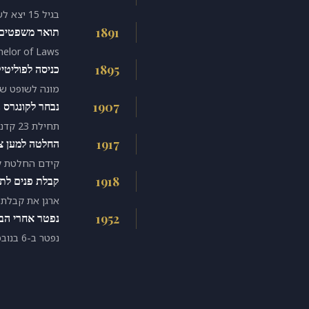
בגיל 15 יצא לשיקגו עם מינימום משאבים.
1891
תואר משפטים
Bachelor of Laws מאוניברסיטת ל
1895
כניסה לפוליטי
מונה לשופט של
1907
נבחר לקונגרס
תחילת 23 קדנציות רצופות.
1917
החלטה למען צ'
קידם החלטת קו
1918
קבלת פנים לת.
ארגן את קבלת 
1952
נפטר אחרי הבח
נפטר ב-6 בנובמבר 1952, יומיים אחרי בחירתו האחרונה לקונגרס.