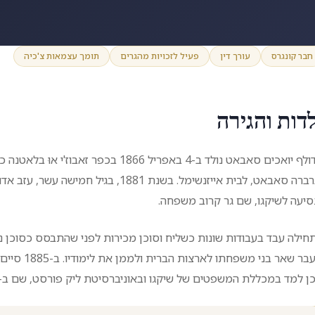
חבר קונגרס
עורך דין
פעיל לזכויות מהגרים
תומך עצמאות צ'כיה
לדות והגירה
אדולף יואכים סאבאט נולד ב-4 באפריל 1866
וברברה סאבאט, לבית אייזנשימל. בשנת 1881
סיעה לשיקגו, שם גר קרוב משפחה.
חילה עבד בעבודות שונות כשליח וסוכן מכירות לפני שהתבסס כסוכן נד
מעבר שאר בנ
ן למד במכללת המשפטים של שיקגו ובאוניברסיטת ליק פורסט, שם ב-1891