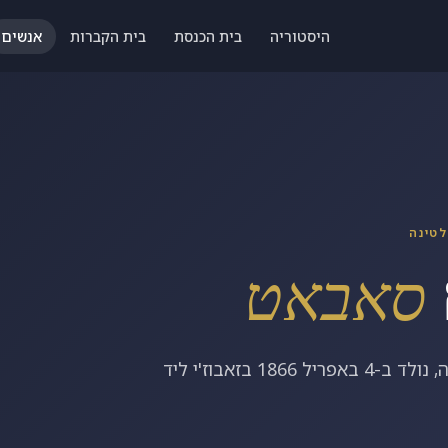
היסטוריה
בית הכנסת
בית הקברות
אנשים
לטינה
סאבאט
חבר קונגרס אמריקאי בכיר, תומך עצמאות צ'כוסלובקיה, נולד ב-4 באפריל 1866 בזאבוז'י ליד